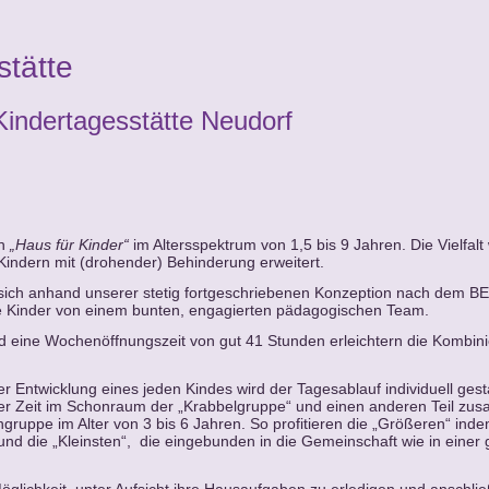
stätte
Kindertagesstätte Neudorf
in
„Haus für Kinder“
im Altersspektrum von 1,5 bis 9 Jahren. Die Vielfalt
Kindern mit (drohender) Behinderung erweitert.
t sich anhand unserer stetig fortgeschriebenen Konzeption nach dem BEP
e Kinder von einem bunten, engagierten pädagogischen Team.
eine Wochenöffnungszeit von gut 41 Stunden erleichtern die Kombini
Entwicklung eines jeden Kindes wird der Tagesablauf individuell gesta
hrer Zeit im Schonraum der „Krabbelgruppe“ und einen anderen Teil zu
gruppe im Alter von 3 bis 6 Jahren. So profitieren die „Größeren“ ind
und die „Kleinsten“, die eingebunden in die Gemeinschaft wie in einer