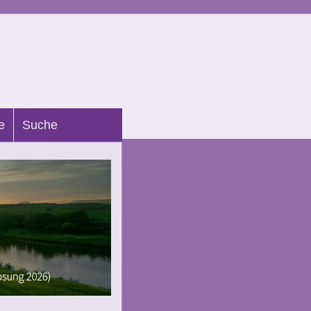
e
Suche