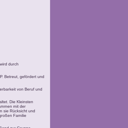
 wird durch
. Betreut, gefördert und
erbarkeit von Beruf und
ltet. Die Kleinsten
sammen mit der
em sie Rücksicht und
 großen Familie